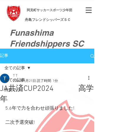
​阿見町サッカースポーツ少年団
舟島フレンドシッパーズＳＣ
Funashima
Friendshippers SC
記事
全ての記事
T T
全ての記事
2024年5月21日
読了時間: 1分
JA共済CUP2024 高学
舟島FSSC
年
5.6年で力を合わせ頑張りました!
二次予選突破!