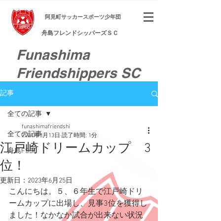
​阿見町サッカースポーツ少年団
舟島フレンドシッパーズＳＣ
Funashima
Friendshippers SC
記事
全ての記事
funashimafriendshi
全ての記事
2021年3月13日
読了時間: 1分
江戸崎ドリームカップ 3
舟島FSSC
位！
更新日：
2023年6月25日
こんにちは。５、６年生で江戸崎ドリ
ームカップに出場し、見事3位を獲得し
ました！なかなか試合が出来ない状況