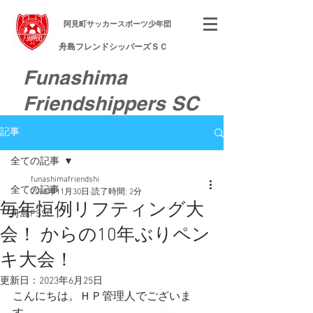
​阿見町サッカースポーツ少年団
舟島フレンドシッパーズＳＣ
Funashima
Friendshippers SC
記事
全ての記事
funashimafriendshi
全ての記事
2018年11月30日
読了時間: 2分
毎年恒例リフティング大
舟島FSSC
会！ からの10年ぶりペン
キ大会！
更新日：
2023年6月25日
こんにちは。ＨＰ管理人でございま