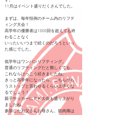
す。
11月はイベント盛りだくさんでした。
まずは、毎年恒例のチーム内のリフテ
ィング大会！
高学年の優勝者は1000回を超えても終
わることなく
いったいいつまで続くのだろうといっ
た感じでした。
低学年はワンバンリフティング。
普通のリフティングだと難しくても、
これならけっこう続きましたね。
きっと高学年になったら、こちらがも
うストップと言わせるくらい上手くな
るでしょう！
親子サッカーにＰＫ大会も盛り上がり
ましたね。
参加したお父さんお母さん、筋肉痛は