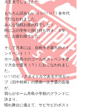
大丈夫でしょうか^^;
もちろん試合もU-10 U-11 U-12 各年代
で行なわれました。
みんな熱戦お疲れ様でした！
特に上の学年と掛け持ちの４，５年
生。お疲れ様でした。
そして月末には、自称今月最大のメイ
ンイベント！！
ホーム舟島小のゴールポストペンキ塗
り大会が盛大（？）におこなわれまし
た。
U-11のビックタイトルであるデポカッ
プ（旧中村杯）の県南一次予選の会場
が、
我らがホーム舟島小学校のグランドに
決まり、
晴れ舞台に備えて、サビサビのポスト