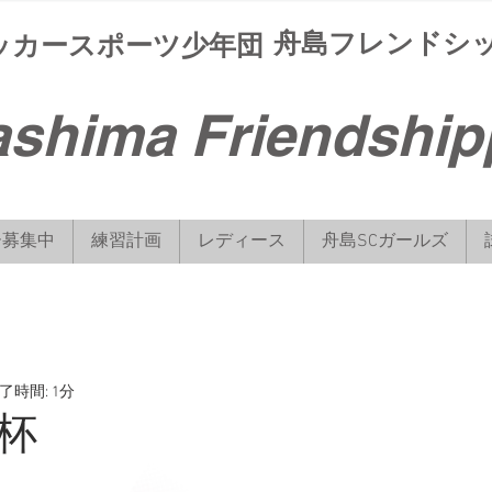
サッカースポーツ少年団
舟島フレンドシ
shima Friendship
ー募集中
練習計画
レディース
舟島SCガールズ
了時間: 1分
杯