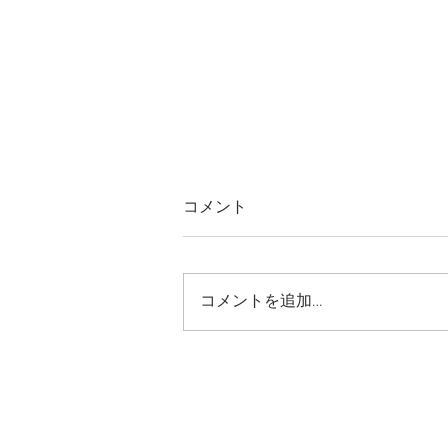
コメント
コメントを追加…
サンデーリーグ８月節
© 2023 by Name of Site. Proudly created wit