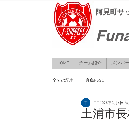
​阿見町
Funa
HOME
チーム紹介
メンバ
全ての記事
舟島FSSC
T T
2025年3月4日
読
土浦市長