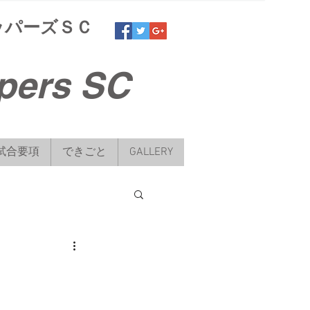
ッパーズＳＣ
pers SC
試合要項
できごと
GALLERY