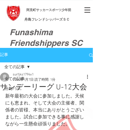
​阿見町サッカースポーツ少年団
舟島フレンドシッパーズＳＣ
Funashima
Friendshippers SC
記事
全ての記事
surfjks1794x1
全ての記事
2024年1月7日
読了時間: 1分
サンデーリーグ U-12大会
舟島FSSC
新年最初の大会に参加しました。天候
にも恵まれ、そして大会の主催者、関
係者の皆様、本当にありがとうござい
ました。試合に参加できる事に感謝し
ながら一生懸命頑張りました。